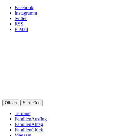
Facebook
Instagramm
twitter
RSS
E-Mail
Öffnen
Schließen
Termine
FamilienAusflug
FamilienAlltag
FamilienGlück
Magazin