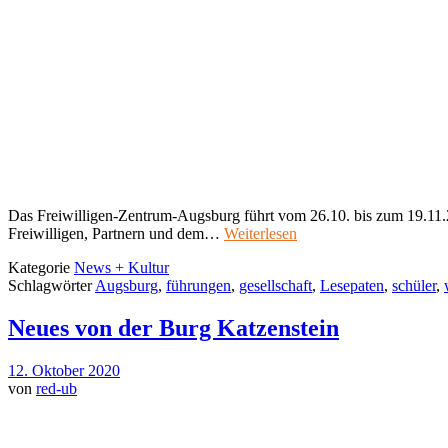
Das Freiwilligen-Zentrum-Augsburg führt vom 26.10. bis zum 19.11
Freiwilligen, Partnern und dem…
Weiterlesen
Kategorie
News + Kultur
Schlagwörter
Augsburg
,
führungen
,
gesellschaft
,
Lesepaten
,
schüler
,
Neues von der Burg Katzenstein
12. Oktober 2020
von
red-ub