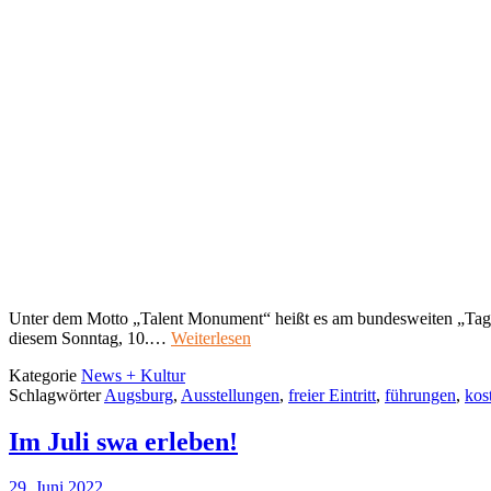
Unter dem Motto „Talent Monument“ heißt es am bundesweiten „Tag
diesem Sonntag, 10.…
Weiterlesen
Kategorie
News + Kultur
Schlagwörter
Augsburg
,
Ausstellungen
,
freier Eintritt
,
führungen
,
kos
Im Juli swa erleben!
29. Juni 2022