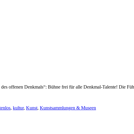
 des offenen Denkmals“: Bühne frei für alle Denkmal-Talente! Die
tenlos
,
kultur
,
Kunst
,
Kunstsammlungen & Museen