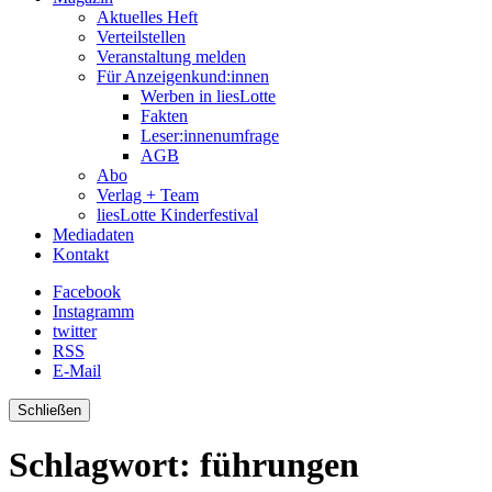
Aktuelles Heft
Verteilstellen
Veranstaltung melden
Für Anzeigenkund:innen
Werben in liesLotte
Fakten
Leser:innenumfrage
AGB
Abo
Verlag + Team
liesLotte Kinderfestival
Mediadaten
Kontakt
Facebook
Instagramm
twitter
RSS
E-Mail
Schließen
Schlagwort:
führungen