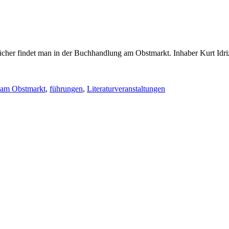
ücher findet man in der Buchhandlung am Obstmarkt. Inhaber Kurt Idriz
am Obstmarkt
,
führungen
,
Literaturveranstaltungen