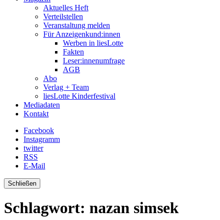
Aktuelles Heft
Verteilstellen
Veranstaltung melden
Für Anzeigenkund:innen
Werben in liesLotte
Fakten
Leser:innenumfrage
AGB
Abo
Verlag + Team
liesLotte Kinderfestival
Mediadaten
Kontakt
Facebook
Instagramm
twitter
RSS
E-Mail
Schließen
Schlagwort:
nazan simsek