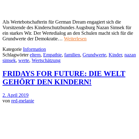
Als Wertebotschafterin für German Dream engagiert sich die
Vorsitzende des Kinderschutzbundes Augsburg Nazan Simsek für
ein starkes Wir. Der Wertedialog an den Schulen macht sich für die
Grundwerte der Demokratie…
Weiterlesen
Kategorie
Information
Schlagwörter
eltern
,
Empathie
,
familien
,
Grundwerte
,
Kinder
,
nazan
simsek
,
werte
,
Wertschätzung
FRIDAYS FOR FUTURE: DIE WELT
GEHÖRT DEN KINDERN!
2. April 2019
von
red-melanie