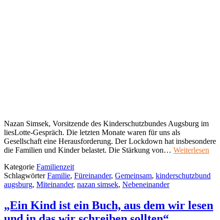
Nazan Simsek, Vorsitzende des Kinderschutzbundes Augsburg im
liesLotte-Gespräch. Die letzten Monate waren für uns als
Gesellschaft eine Herausforderung. Der Lockdown hat insbesondere
die Familien und Kinder belastet. Die Stärkung von…
Weiterlesen
Kategorie
Familienzeit
Schlagwörter
Familie
,
Füreinander
,
Gemeinsam
,
kinderschutzbund
augsburg
,
Miteinander
,
nazan simsek
,
Nebeneinander
„Ein Kind ist ein Buch, aus dem wir lesen
und in das wir schreiben sollten“