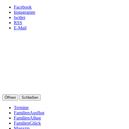
Facebook
Instagramm
twitter
RSS
E-Mail
Öffnen
Schließen
Termine
FamilienAusflug
FamilienAlltag
FamilienGlück
Magazin