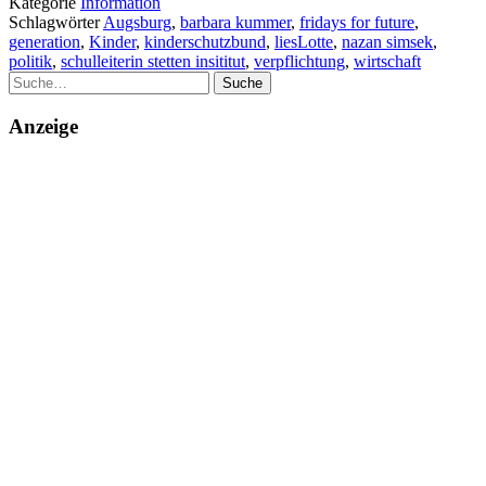
Kategorie
Information
Schlagwörter
Augsburg
,
barbara kummer
,
fridays for future
,
generation
,
Kinder
,
kinderschutzbund
,
liesLotte
,
nazan simsek
,
politik
,
schulleiterin stetten insititut
,
verpflichtung
,
wirtschaft
Suche
Anzeige