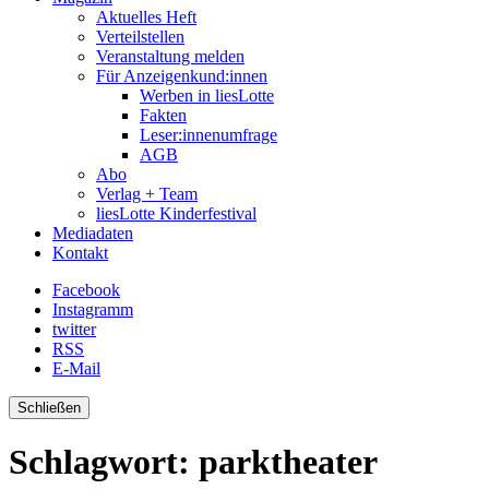
Aktuelles Heft
Verteilstellen
Veranstaltung melden
Für Anzeigenkund:innen
Werben in liesLotte
Fakten
Leser:innenumfrage
AGB
Abo
Verlag + Team
liesLotte Kinderfestival
Mediadaten
Kontakt
Facebook
Instagramm
twitter
RSS
E-Mail
Schließen
Schlagwort:
parktheater