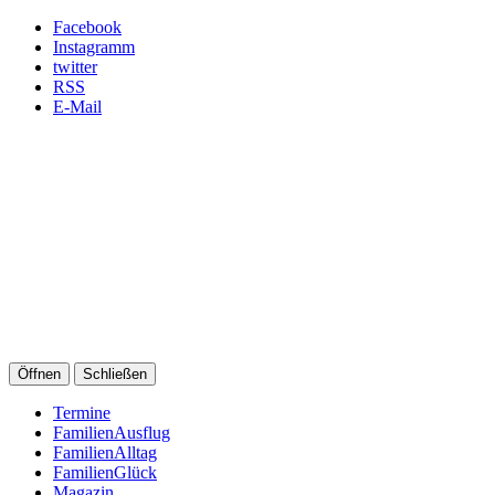
Facebook
Instagramm
twitter
RSS
E-Mail
Öffnen
Schließen
Termine
FamilienAusflug
FamilienAlltag
FamilienGlück
Magazin