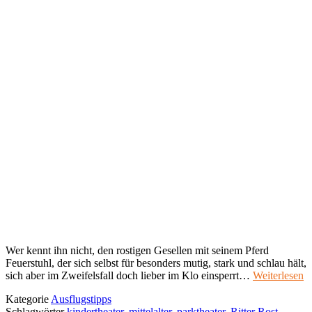
Wer kennt ihn nicht, den rostigen Gesellen mit seinem Pferd
Feuerstuhl, der sich selbst für besonders mutig, stark und schlau hält,
sich aber im Zweifelsfall doch lieber im Klo einsperrt…
Weiterlesen
Kategorie
Ausflugstipps
Schlagwörter
kindertheater
,
mittelalter
,
parktheater
,
Ritter Rost