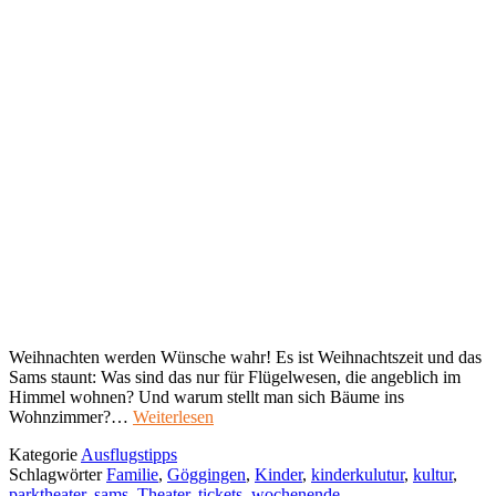
Weihnachten werden Wünsche wahr! Es ist Weihnachtszeit und das
Sams staunt: Was sind das nur für Flügelwesen, die angeblich im
Himmel wohnen? Und warum stellt man sich Bäume ins
Wohnzimmer?…
Weiterlesen
Kategorie
Ausflugstipps
Schlagwörter
Familie
,
Göggingen
,
Kinder
,
kinderkulutur
,
kultur
,
parktheater
,
sams
,
Theater
,
tickets
,
wochenende