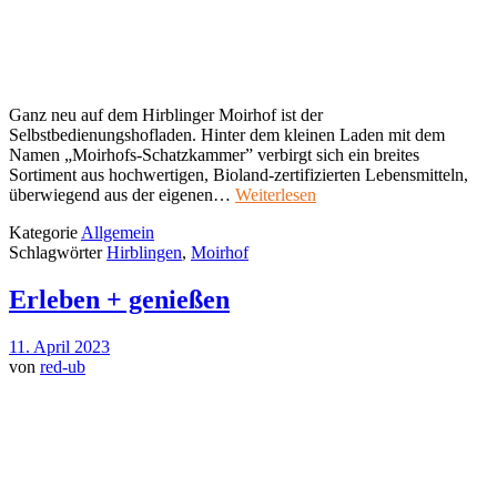
Ganz neu auf dem Hirblinger Moirhof ist der
Selbstbedienungshofladen. Hinter dem kleinen Laden mit dem
Namen „Moirhofs-Schatzkammer” verbirgt sich ein breites
Sortiment aus hochwertigen, Bioland-zertifizierten Lebensmitteln,
überwiegend aus der eigenen…
Weiterlesen
Kategorie
Allgemein
Schlagwörter
Hirblingen
,
Moirhof
Erleben + genießen
11. April 2023
von
red-ub