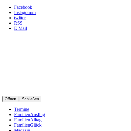
Facebook
Instagramm
twitter
RSS
E-Mail
Öffnen
Schließen
Termine
FamilienAusflug
FamilienAlltag
FamilienGlück
Magazin