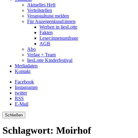
Aktuelles Heft
Verteilstellen
Veranstaltung melden
Für Anzeigenkund:innen
Werben in liesLotte
Fakten
Leser:innenumfrage
AGB
Abo
Verlag + Team
liesLotte Kinderfestival
Mediadaten
Kontakt
Facebook
Instagramm
twitter
RSS
E-Mail
Schließen
Schlagwort:
Moirhof