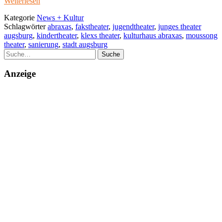
Weiterlesen
Kategorie
News + Kultur
Schlagwörter
abraxas
,
fakstheater
,
jugendtheater
,
junges theater
augsburg
,
kindertheater
,
klexs theater
,
kulturhaus abraxas
,
moussong
theater
,
sanierung
,
stadt augsburg
Suche
Anzeige