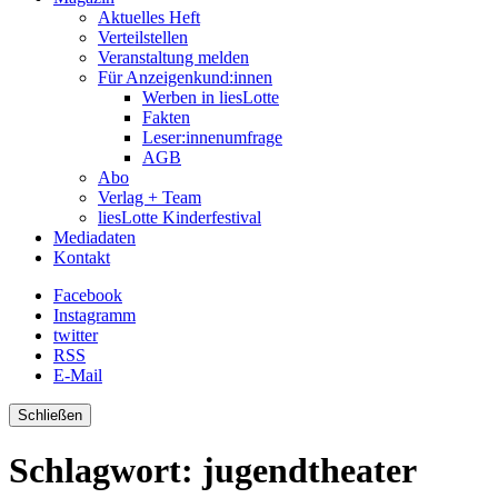
Aktuelles Heft
Verteilstellen
Veranstaltung melden
Für Anzeigenkund:innen
Werben in liesLotte
Fakten
Leser:innenumfrage
AGB
Abo
Verlag + Team
liesLotte Kinderfestival
Mediadaten
Kontakt
Facebook
Instagramm
twitter
RSS
E-Mail
Schließen
Schlagwort:
jugendtheater