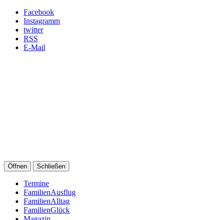
Facebook
Instagramm
twitter
RSS
E-Mail
Öffnen
Schließen
Termine
FamilienAusflug
FamilienAlltag
FamilienGlück
Magazin