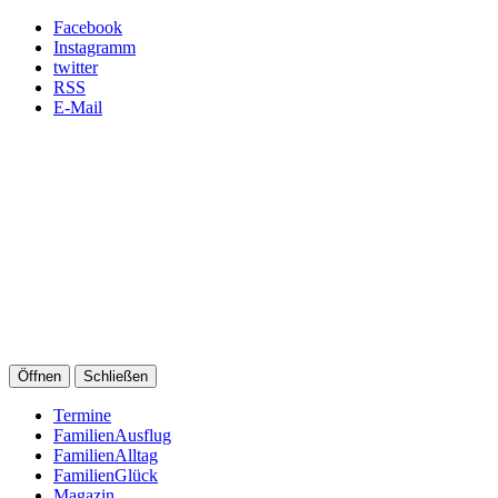
Facebook
Instagramm
twitter
RSS
E-Mail
Öffnen
Schließen
Termine
FamilienAusflug
FamilienAlltag
FamilienGlück
Magazin