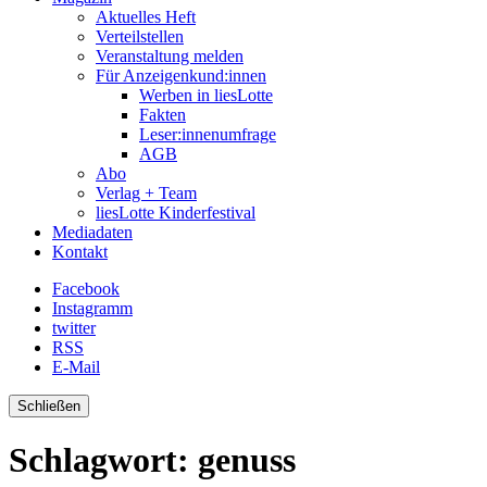
Aktuelles Heft
Verteilstellen
Veranstaltung melden
Für Anzeigenkund:innen
Werben in liesLotte
Fakten
Leser:innenumfrage
AGB
Abo
Verlag + Team
liesLotte Kinderfestival
Mediadaten
Kontakt
Facebook
Instagramm
twitter
RSS
E-Mail
Schließen
Schlagwort:
genuss