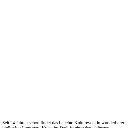
Seit 24 Jahren schon findet das beliebte Kulturevent in wunderbarer
idyllischer Lage statt: Kunst im Stadl ist einer der schönsten