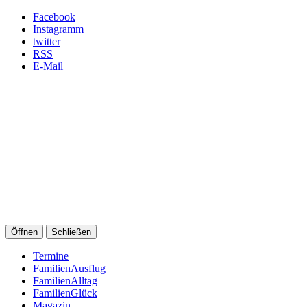
Facebook
Instagramm
twitter
RSS
E-Mail
Öffnen
Schließen
Termine
FamilienAusflug
FamilienAlltag
FamilienGlück
Magazin