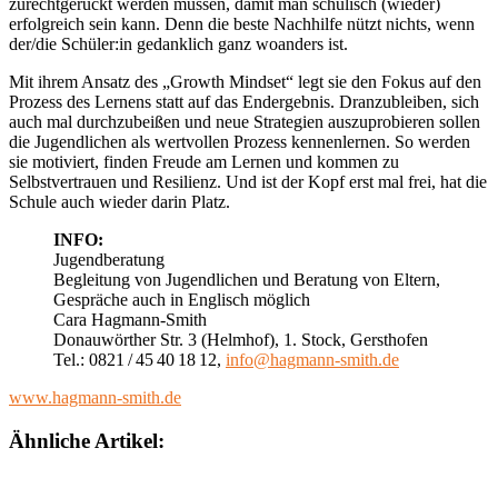
zurechtgerückt werden müssen, damit man schulisch (wieder)
erfolgreich sein kann. Denn die beste Nachhilfe nützt nichts, wenn
der/die Schüler:in gedanklich ganz woanders ist.
Mit ihrem Ansatz des „Growth Mindset“ legt sie den Fokus auf den
Prozess des Lernens statt auf das Endergebnis. Dranzubleiben, sich
auch mal durchzubeißen und neue Strategien auszuprobieren sollen
die Jugendlichen als wertvollen Prozess kennenlernen. So werden
sie motiviert, finden Freude am Lernen und kommen zu
Selbstvertrauen und Resilienz. Und ist der Kopf erst mal frei, hat die
Schule auch wieder darin Platz.
INFO:
Jugendberatung
Begleitung von Jugendlichen und Beratung von Eltern,
Gespräche auch in Englisch möglich
Cara Hagmann-Smith
Donauwörther Str. 3 (Helmhof), 1. Stock, Gersthofen
Tel.: 0821 / 45 40 18 12,
info@hagmann-smith.de
www.hagmann-smith.de
Ähnliche Artikel: