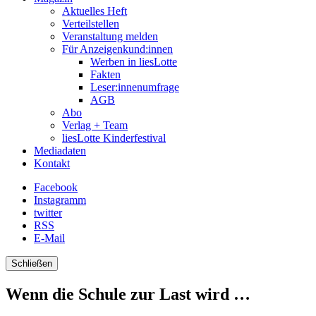
Aktuelles Heft
Verteilstellen
Veranstaltung melden
Für Anzeigenkund:innen
Werben in liesLotte
Fakten
Leser:innenumfrage
AGB
Abo
Verlag + Team
liesLotte Kinderfestival
Mediadaten
Kontakt
Facebook
Instagramm
twitter
RSS
E-Mail
Schließen
Wenn die Schule zur Last wird …