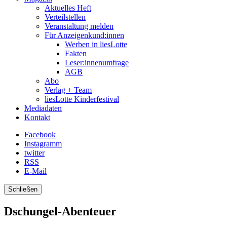
Aktuelles Heft
Verteilstellen
Veranstaltung melden
Für Anzeigenkund:innen
Werben in liesLotte
Fakten
Leser:innenumfrage
AGB
Abo
Verlag + Team
liesLotte Kinderfestival
Mediadaten
Kontakt
Facebook
Instagramm
twitter
RSS
E-Mail
Schließen
Dschungel-Abenteuer