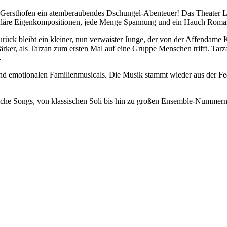
n Gersthofen ein atemberaubendes Dschungel-Abenteuer! Das Theater Lib
kuläre Eigenkompositionen, jede Menge Spannung und ein Hauch Romant
Zurück bleibt ein kleiner, nun verwaister Junge, der von der Affendam
 stärker, als Tarzan zum ersten Mal auf eine Gruppe Menschen trifft. 
…
 und emotionalen Familienmusicals. Die Musik stammt wieder aus der 
eiche Songs, von klassischen Soli bis hin zu großen Ensemble-Nummern