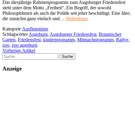
Das diesjährige Rahmenprogramm zum Augsburger Friedensfest
steht unter dem Motto „Freiheit“. Ein Begriff, der sowohl
PhilosophInnen als auch die Politik seit jeher beschäftigt. Eine Idee,
die zunächst ganz einfach und…
Weiterlesen
Kategorie
Ausflugstipps
Schlagwörter
Augsburg
,
Augsburger Friedensfest
,
Botanischer
Garten
,
Friedensfest
,
kinderprogramm
,
Mitmachprogramm
,
Rallye
,
zoo
,
zoo augsburg
Vorherige Artikel
Suche
Anzeige