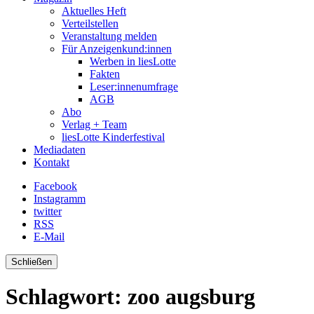
Aktuelles Heft
Verteilstellen
Veranstaltung melden
Für Anzeigenkund:innen
Werben in liesLotte
Fakten
Leser:innenumfrage
AGB
Abo
Verlag + Team
liesLotte Kinderfestival
Mediadaten
Kontakt
Facebook
Instagramm
twitter
RSS
E-Mail
Schließen
Schlagwort:
zoo augsburg