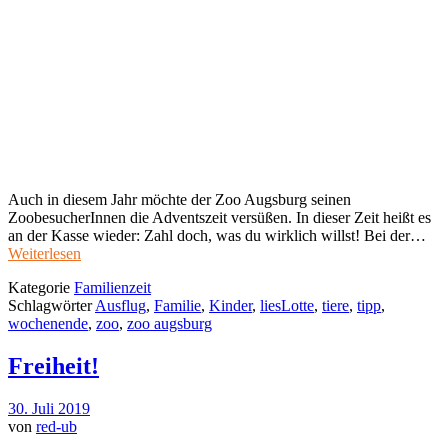
Auch in diesem Jahr möchte der Zoo Augsburg seinen
ZoobesucherInnen die Adventszeit versüßen. In dieser Zeit heißt es
an der Kasse wieder: Zahl doch, was du wirklich willst! Bei der…
Weiterlesen
Kategorie
Familienzeit
Schlagwörter
Ausflug
,
Familie
,
Kinder
,
liesLotte
,
tiere
,
tipp
,
wochenende
,
zoo
,
zoo augsburg
Freiheit!
30. Juli 2019
von
red-ub