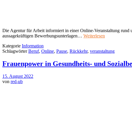
Die Agentur für Arbeit informiert in einer Online-Veranstaltung run
aussagekräftigen Bewerbungsunterlagen…
Weiterlesen
Kategorie
Information
Schlagwörter
Beruf
,
Online
,
Pause
,
Rückkehr
,
veranstaltung
Frauenpower in Gesundheits- und Sozialb
15. August 2022
von
red-ub