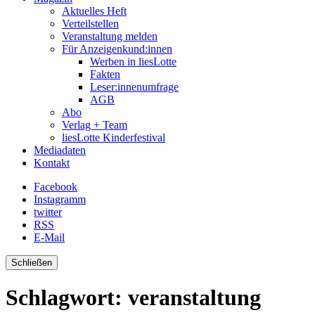
Aktuelles Heft
Verteilstellen
Veranstaltung melden
Für Anzeigenkund:innen
Werben in liesLotte
Fakten
Leser:innenumfrage
AGB
Abo
Verlag + Team
liesLotte Kinderfestival
Mediadaten
Kontakt
Facebook
Instagramm
twitter
RSS
E-Mail
Schließen
Schlagwort:
veranstaltung