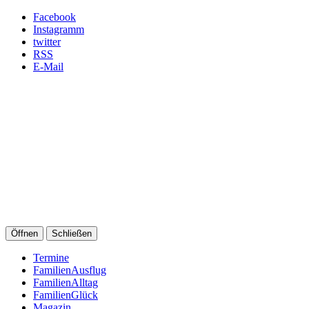
Facebook
Instagramm
twitter
RSS
E-Mail
Öffnen
Schließen
Termine
FamilienAusflug
FamilienAlltag
FamilienGlück
Magazin