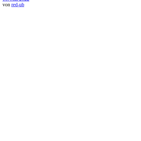
von
red-ub