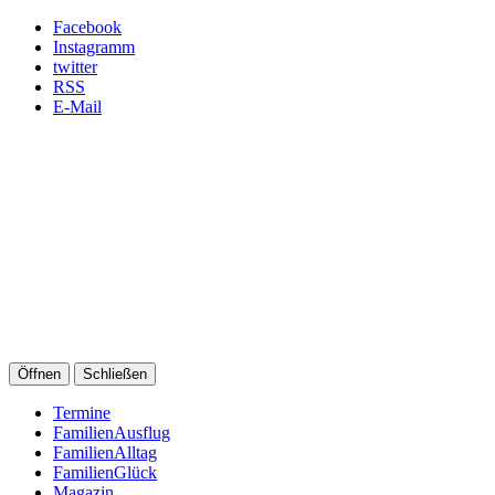
Facebook
Instagramm
twitter
RSS
E-Mail
Öffnen
Schließen
Termine
FamilienAusflug
FamilienAlltag
FamilienGlück
Magazin