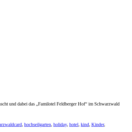
nscht und dabei das „Familotel Feldberger Hof“ im Schwarzwald
rzwaldcard
,
hochseilgarten
,
holiday
,
hotel
,
kind
,
Kinder
,