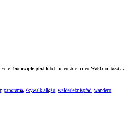
hmoderne Baumwipfelpfad führt mitten durch den Wald und lässt…
r
,
panorama
,
skywalk allgäu
,
walderlebnispfad
,
wandern
,