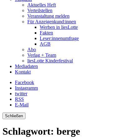
Aktuelles Heft
Verteilstellen
Veranstaltung melden
Für Anzeigenkund:innen
Werben in liesLotte
Fakten
Leser:innenumfrage
AGB
Abo
Verlag + Team
liesLotte Kinderfestival
Mediadaten
Kontakt
Facebook
Instagramm
twitter
RSS
E-Mail
Schließen
Schlagwort:
berge