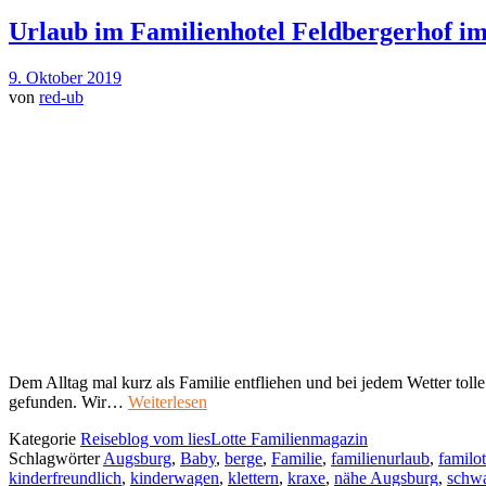
Urlaub im Familienhotel Feldbergerhof i
9. Oktober 2019
von
red-ub
Dem Alltag mal kurz als Familie entfliehen und bei jedem Wetter t
gefunden. Wir…
Weiterlesen
Kategorie
Reiseblog vom liesLotte Familienmagazin
Schlagwörter
Augsburg
,
Baby
,
berge
,
Familie
,
familienurlaub
,
familot
kinderfreundlich
,
kinderwagen
,
klettern
,
kraxe
,
nähe Augsburg
,
schw