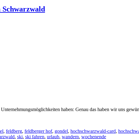
m Schwarzwald
olle Unternehmungsmöglichkeiten haben: Genau das haben wir uns gewü
el
,
feldberg
,
feldberger hof
,
gondel
,
hochschwarzwald-card
,
hochschwa
arzwald
,
ski
,
ski fahren
,
urlaub
,
wandern
,
wochenende