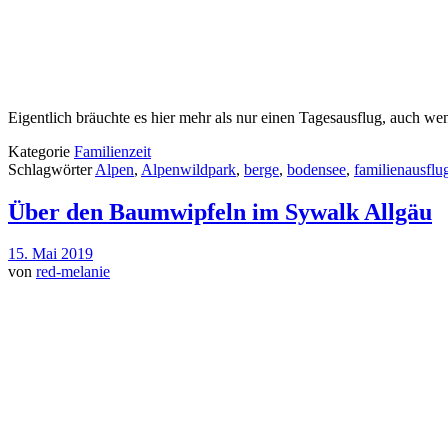
Eigentlich bräuchte es hier mehr als nur einen Tagesausflug, auch 
Kategorie
Familienzeit
Schlagwörter
Alpen
,
Alpenwildpark
,
berge
,
bodensee
,
familienausflu
Über den Baumwipfeln im Sywalk Allgäu
15. Mai 2019
von
red-melanie