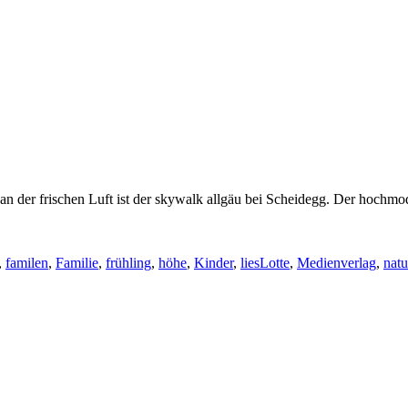
en an der frischen Luft ist der skywalk allgäu bei Scheidegg. Der hoc
,
familen
,
Familie
,
frühling
,
höhe
,
Kinder
,
liesLotte
,
Medienverlag
,
natu