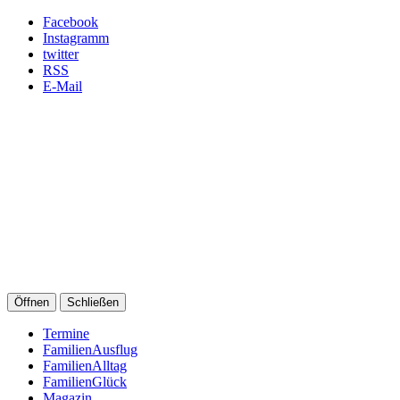
Facebook
Instagramm
twitter
RSS
E-Mail
Öffnen
Schließen
Termine
FamilienAusflug
FamilienAlltag
FamilienGlück
Magazin