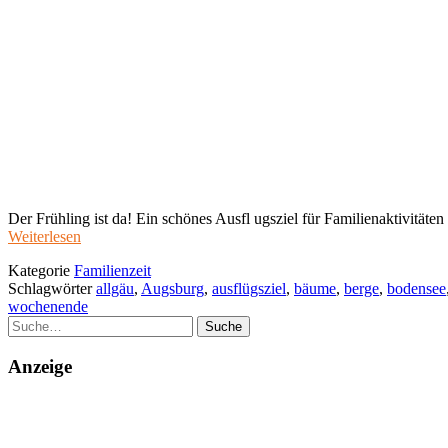
Der Frühling ist da! Ein schönes Ausfl ugsziel für Familienaktivität
Weiterlesen
Kategorie
Familienzeit
Schlagwörter
allgäu
,
Augsburg
,
ausflügsziel
,
bäume
,
berge
,
bodensee
wochenende
Suche
Anzeige