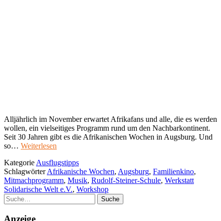
Alljährlich im November erwartet Afrikafans und alle, die es werden
wollen, ein vielseitiges Programm rund um den Nachbarkontinent.
Seit 30 Jahren gibt es die Afrikanischen Wochen in Augsburg. Und
so…
Weiterlesen
Kategorie
Ausflugstipps
Schlagwörter
Afrikanische Wochen
,
Augsburg
,
Familienkino
,
Mitmachprogramm
,
Musik
,
Rudolf-Steiner-Schule
,
Werkstatt
Solidarische Welt e.V.
,
Workshop
Suche
Anzeige