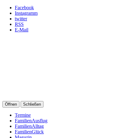
Facebook
Instagramm
twitter
RSS
E-Mail
Öffnen
Schließen
Termine
FamilienAusflug
FamilienAlltag
FamilienGlück
Magazin