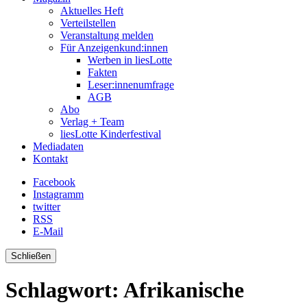
Aktuelles Heft
Verteilstellen
Veranstaltung melden
Für Anzeigenkund:innen
Werben in liesLotte
Fakten
Leser:innenumfrage
AGB
Abo
Verlag + Team
liesLotte Kinderfestival
Mediadaten
Kontakt
Facebook
Instagramm
twitter
RSS
E-Mail
Schließen
Schlagwort:
Afrikanische