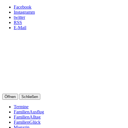
Facebook
Instagramm
twitter
RSS
E-Mail
Öffnen
Schließen
Termine
FamilienAusflug
FamilienAlltag
FamilienGlück
Magazin