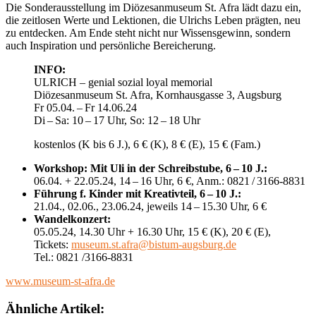
Die Sonderausstellung im Diözesanmuseum St. Afra lädt dazu ein,
die zeitlosen Werte und Lektionen, die Ulrichs Leben prägten, neu
zu entdecken. Am Ende steht nicht nur Wissensgewinn, sondern
auch Inspiration und persönliche Bereicherung.
INFO:
ULRICH – genial sozial loyal memorial
Diözesanmuseum St. Afra, Kornhausgasse 3, Augsburg
Fr 05.04. – Fr 14.06.24
Di – Sa: 10 – 17 Uhr, So: 12 – 18 Uhr
kostenlos (K bis 6 J.), 6 € (K), 8 € (E), 15 € (Fam.)
Workshop: Mit Uli in der Schreibstube, 6 – 10 J.:
06.04. + 22.05.24, 14 – 16 Uhr, 6 €, Anm.: 0821 / 3166-8831
Führung f. Kinder mit Kreativteil, 6 – 10 J.:
21.04., 02.06., 23.06.24, jeweils 14 – 15.30 Uhr, 6 €
Wandelkonzert:
05.05.24, 14.30 Uhr + 16.30 Uhr, 15 € (K), 20 € (E),
Tickets:
museum.st.afra@bistum-augsburg.de
Tel.: 0821 /3166-8831
www.museum-st-afra.de
Ähnliche Artikel: