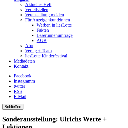
Aktuelles Heft
Verteilstellen
Veranstaltung melden
Für Anzeigenkund:innen
Werben in liesLotte
Fakten
Leser:innenumfrage
AGB
Abo
Verlag + Team
liesLotte Kinderfestival
Mediadaten
Kontakt
Facebook
Instagramm
twitter
RSS
E-Mail
Schließen
Sonderausstellung: Ulrichs Werte +
Lektionen