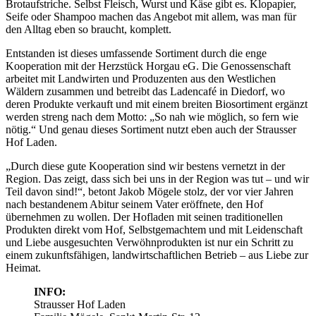
Brotaufstriche. Selbst Fleisch, Wurst und Käse gibt es. Klopapier,
Seife oder Shampoo machen das Angebot mit allem, was man für
den Alltag eben so braucht, komplett.
Entstanden ist dieses umfassende Sortiment durch die enge
Kooperation mit der Herzstück Horgau eG. Die Genossenschaft
arbeitet mit Landwirten und Produzenten aus den Westlichen
Wäldern zusammen und betreibt das Ladencafé in Diedorf, wo
deren Produkte verkauft und mit einem breiten Biosortiment ergänzt
werden streng nach dem Motto: „So nah wie möglich, so fern wie
nötig.“ Und genau dieses Sortiment nutzt eben auch der Strausser
Hof Laden.
„Durch diese gute Kooperation sind wir bestens vernetzt in der
Region. Das zeigt, dass sich bei uns in der Region was tut – und wir
Teil davon sind!“, betont Jakob Mögele stolz, der vor vier Jahren
nach bestandenem Abitur seinem Vater eröffnete, den Hof
übernehmen zu wollen. Der Hofladen mit seinen traditionellen
Produkten direkt vom Hof, Selbstgemachtem und mit Leidenschaft
und Liebe ausgesuchten Verwöhnprodukten ist nur ein Schritt zu
einem zukunftsfähigen, landwirtschaftlichen Betrieb – aus Liebe zur
Heimat.
INFO:
Strausser Hof Laden