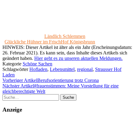
Ländlich Schlemmen
Glückliche Hühner im FrischHof Königsbrunn
HINWEIS: Dieser Artikel ist älter als ein Jahr (Erscheinungsdatum:
26. Februar 2021). Es kann sein, dass Inhalte dieses Artikels sich
geändert haben.
Hier geht es zu unseren aktuellen Meldungen.
Kategorie
Schöne Sachen
Schlagwörter
Hofladen
,
Lebensmittel
,
regional
,
Strausser Hof
Laden
Vorheriger Artikel
Berufsorientierung trotz Corona
Nächster Artikel
#frauenstimmen: Meine Vorstellung für eine
gleichberechtigte Welt
Suche
Anzeige