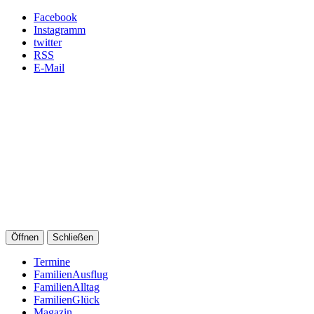
Facebook
Instagramm
twitter
RSS
E-Mail
Öffnen
Schließen
Termine
FamilienAusflug
FamilienAlltag
FamilienGlück
Magazin