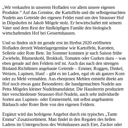
„Wir verkaufen in unserem Hofladen vor allem unsere eigenen
Produkte.“ Auf das Gemüse, die Kartoffeln und die selbstgemachten
Nudeln aus Getreide der eigenen Felder rund um den Strausser Hof
in Döpshofen ist Jakob Mögele stolz. Er bewirtschaftet mit seinem
Vater und dem Rest der fünfköpfigen Familie den biologisch
wirtschaftenden Hof bei Gessertshausen.
Und so finden sich im gerade erst im Herbst 2020 eröffneten
Hofladen derzeit Winterlagergemüse wie Kartoffeln, Karotten,
Sellerie oder Rote Bete. Im Sommer kommen je nach Saison frühe
Zwiebeln, Blumenkohl, Brokkoli, Tomaten oder Gurken dazu – was
eben gerade auf den Feldern reif ist. Auch das nach den strengen
Bioland-Richtlinien angebaute Getreide – Emmer, Roggen, Dinkel,
Weizen, Lupinen, Hanf – gibt es im Laden, egal ob als ganzes Korn
oder zu Mehl vermahlen. Aus ebenjenen Mehlen entsteht direkt am
Hof noch etwas ganz Besonderes: die handgemachten Nudeln aus
Petra Mögeles kleiner Nudelmanufaktur. Die Hausherrin produziert
hier verschiedenste Strausser-Hof-Nudeln, auch sehr individuelle
Sorten aus Lupinen- oder Emmermehl, mit selbst angebautem
Bärlauch oder Roter Bete von den eigenen Feldern.
Ergänzt wird das hofeigene Angebot durch ein typisches „Tante
Emma“-Zusatzsortiment. Man findet in den Regalen des hellen
Ladens im Untergeschoss des Wohnhauses auch Eier, Zucker oder