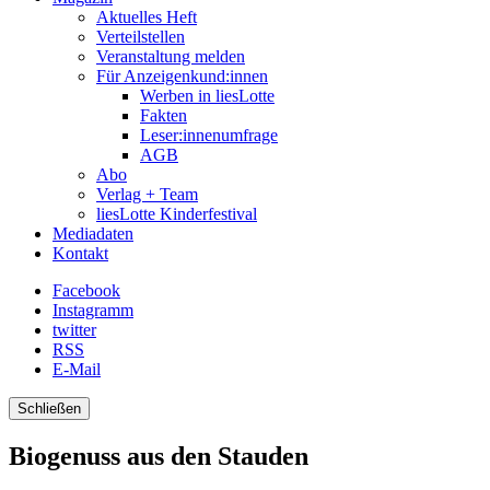
Aktuelles Heft
Verteilstellen
Veranstaltung melden
Für Anzeigenkund:innen
Werben in liesLotte
Fakten
Leser:innenumfrage
AGB
Abo
Verlag + Team
liesLotte Kinderfestival
Mediadaten
Kontakt
Facebook
Instagramm
twitter
RSS
E-Mail
Schließen
Biogenuss aus den Stauden