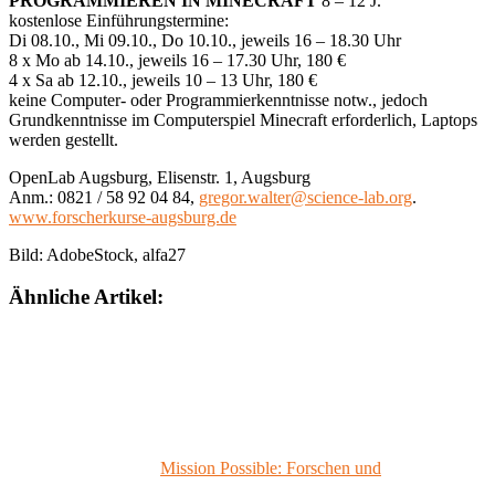
PROGRAMMIEREN IN MINECRAFT
8 – 12 J.
kostenlose Einführungstermine:
Di 08.10., Mi 09.10., Do 10.10., jeweils 16 – 18.30 Uhr
8 x Mo ab 14.10., jeweils 16 – 17.30 Uhr, 180 €
4 x Sa ab 12.10., jeweils 10 – 13 Uhr, 180 €
keine Computer- oder Programmierkenntnisse notw., jedoch
Grundkenntnisse im Computerspiel Minecraft erforderlich, Laptops
werden gestellt.
OpenLab Augsburg, Elisenstr. 1, Augsburg
Anm.: 0821 / 58 92 04 84,
gregor.walter@science-lab.org
.
www.forscherkurse-augsburg.de
Bild: AdobeStock, alfa27
Ähnliche Artikel:
Mission Possible: Forschen und