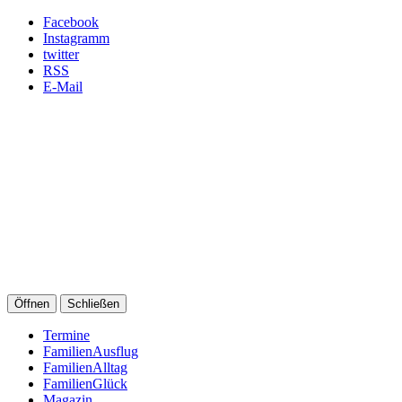
Facebook
Instagramm
twitter
RSS
E-Mail
Öffnen
Schließen
Termine
FamilienAusflug
FamilienAlltag
FamilienGlück
Magazin