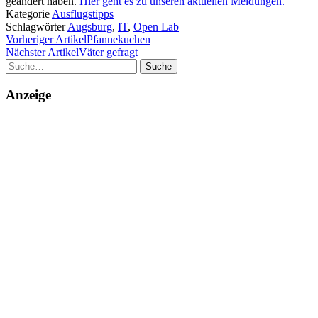
geändert haben.
Hier geht es zu unseren aktuellen Meldungen.
Kategorie
Ausflugstipps
Schlagwörter
Augsburg
,
IT
,
Open Lab
Vorheriger Artikel
Pfannekuchen
Nächster Artikel
Väter gefragt
Suche
Anzeige