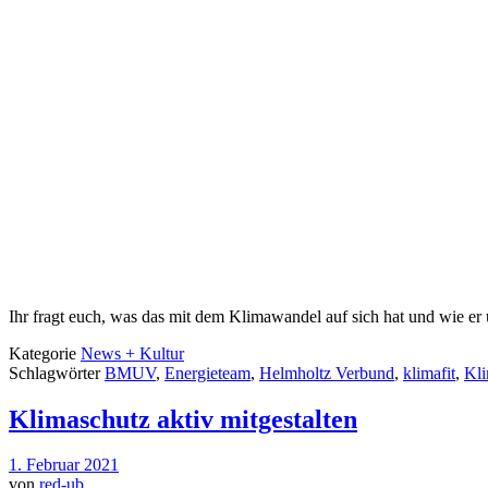
Ihr fragt euch, was das mit dem Klimawandel auf sich hat und wie er u
Kategorie
News + Kultur
Schlagwörter
BMUV
,
Energieteam
,
Helmholtz Verbund
,
klimafit
,
Kli
Klimaschutz aktiv mitgestalten
1. Februar 2021
von
red-ub