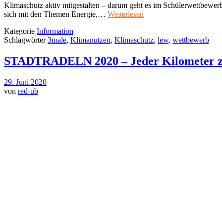
Klimaschutz aktiv mitgestalten – darum geht es im Schülerwettbewer
sich mit den Themen Energie,…
Weiterlesen
Kategorie
Information
Schlagwörter
3male
,
Klimanutzen
,
Klimaschutz
,
lew
,
wettbewerb
STADTRADELN 2020 – Jeder Kilometer z
29. Juni 2020
von
red-ub