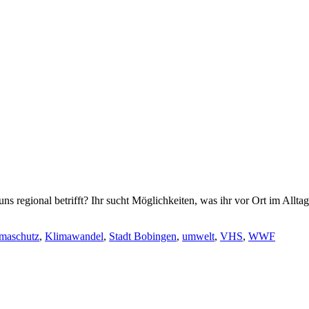
ns regional betrifft? Ihr sucht Möglichkeiten, was ihr vor Ort im Allt
maschutz
,
Klimawandel
,
Stadt Bobingen
,
umwelt
,
VHS
,
WWF