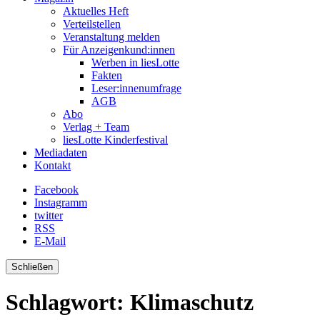
Aktuelles Heft
Verteilstellen
Veranstaltung melden
Für Anzeigenkund:innen
Werben in liesLotte
Fakten
Leser:innenumfrage
AGB
Abo
Verlag + Team
liesLotte Kinderfestival
Mediadaten
Kontakt
Facebook
Instagramm
twitter
RSS
E-Mail
Schließen
Schlagwort:
Klimaschutz