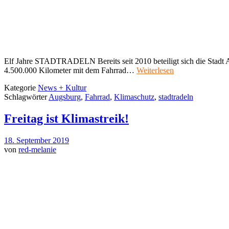
Elf Jahre STADTRADELN Bereits seit 2010 beteiligt sich die Stad
4.500.000 Kilometer mit dem Fahrrad…
Weiterlesen
Kategorie
News + Kultur
Schlagwörter
Augsburg
,
Fahrrad
,
Klimaschutz
,
stadtradeln
Freitag ist Klimastreik!
18. September 2019
von
red-melanie