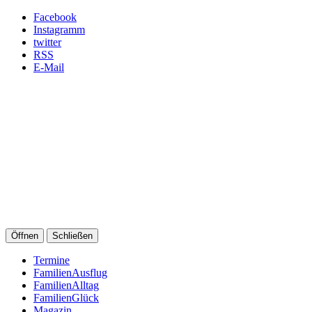
Facebook
Instagramm
twitter
RSS
E-Mail
Öffnen
Schließen
Termine
FamilienAusflug
FamilienAlltag
FamilienGlück
Magazin