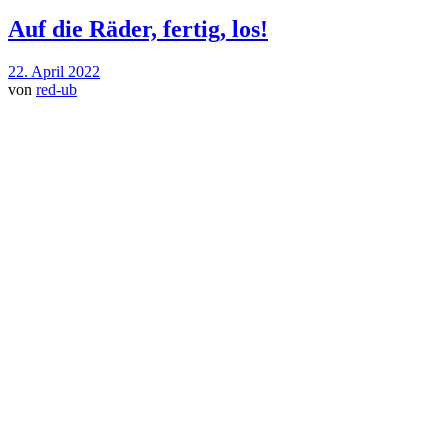
Auf die Räder, fertig, los!
22. April 2022
von
red-ub