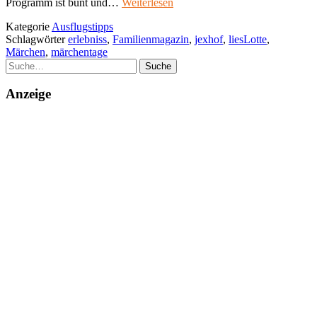
Programm ist bunt und…
Weiterlesen
Kategorie
Ausflugstipps
Schlagwörter
erlebniss
,
Familienmagazin
,
jexhof
,
liesLotte
,
Märchen
,
märchentage
Suche
Anzeige