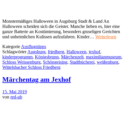
Monstermäßiges Halloween in Augsburg Stadt & Land An
Halloween scheiden sich die Geister. Manche lieben es, hier eine
ganze Batterie an Kostümierung, besonders gruseligen Gerichten
und unheimlichen Kulissen aufzufahren. Kinder…
Weiterlesen
Kategorie
Ausflugstipps
Schlagwörter
Augsburg
,
friedberg
,
Halloween
,
jexhof
,
kinderprogramm
,
Königsbrunn
,
Märchenzelt
,
maximilianmuseum
,
Schloss Weissenburg
,
Schöngeising
,
Stadtbücherei
,
weißenburg
,
Wittelsbacher Schloss Friedberg
Märchentag am Jexhof
15. Mai 2019
von
red-ub