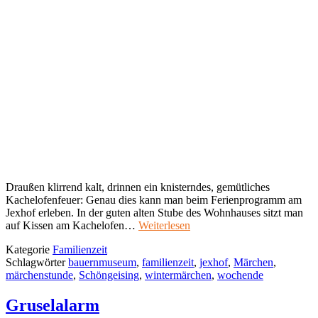
Draußen klirrend kalt, drinnen ein knisterndes, gemütliches
Kachelofenfeuer: Genau dies kann man beim Ferienprogramm am
Jexhof erleben. In der guten alten Stube des Wohnhauses sitzt man
auf Kissen am Kachelofen…
Weiterlesen
Kategorie
Familienzeit
Schlagwörter
bauernmuseum
,
familienzeit
,
jexhof
,
Märchen
,
märchenstunde
,
Schöngeising
,
wintermärchen
,
wochende
Gruselalarm