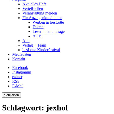
Aktuelles Heft
Verteilstellen
Veranstaltung melden
Für Anzeigenkund:innen
Werben in liesLotte
Fakten
Leser:innenumfrage
AGB
Abo
Verlag + Team
liesLotte Kinderfestival
Mediadaten
Kontakt
Facebook
Instagramm
twitter
RSS
E-Mail
Schließen
Schlagwort:
jexhof