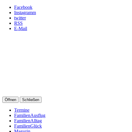
Facebook
Instagramm
twitter
RSS
E-Mail
Öffnen
Schließen
Termine
FamilienAusflug
FamilienAlltag
FamilienGlück
Magazin