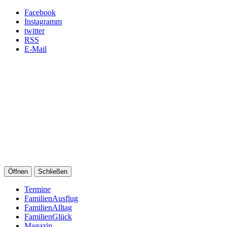
Facebook
Instagramm
twitter
RSS
E-Mail
Öffnen
Schließen
Termine
FamilienAusflug
FamilienAlltag
FamilienGlück
Magazin