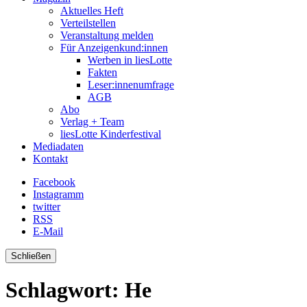
Aktuelles Heft
Verteilstellen
Veranstaltung melden
Für Anzeigenkund:innen
Werben in liesLotte
Fakten
Leser:innenumfrage
AGB
Abo
Verlag + Team
liesLotte Kinderfestival
Mediadaten
Kontakt
Facebook
Instagramm
twitter
RSS
E-Mail
Schließen
Schlagwort:
He