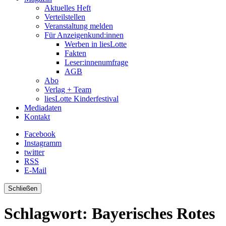
Aktuelles Heft
Verteilstellen
Veranstaltung melden
Für Anzeigenkund:innen
Werben in liesLotte
Fakten
Leser:innenumfrage
AGB
Abo
Verlag + Team
liesLotte Kinderfestival
Mediadaten
Kontakt
Facebook
Instagramm
twitter
RSS
E-Mail
Schließen
Schlagwort:
Bayerisches Rotes