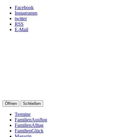
Facebook
Instagramm
twitter
RSS
E-Mail
Öffnen
Schließen
Termine
FamilienAusflug
FamilienAlltag
FamilienGlück
Magazin