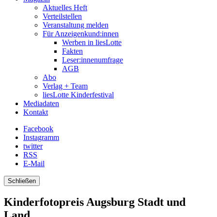
Aktuelles Heft
Verteilstellen
Veranstaltung melden
Für Anzeigenkund:innen
Werben in liesLotte
Fakten
Leser:innenumfrage
AGB
Abo
Verlag + Team
liesLotte Kinderfestival
Mediadaten
Kontakt
Facebook
Instagramm
twitter
RSS
E-Mail
Schließen
Kinderfotopreis Augsburg Stadt und
Land