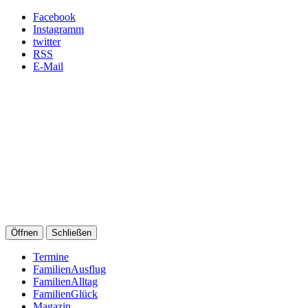
Facebook
Instagramm
twitter
RSS
E-Mail
Öffnen
Schließen
Termine
FamilienAusflug
FamilienAlltag
FamilienGlück
Magazin