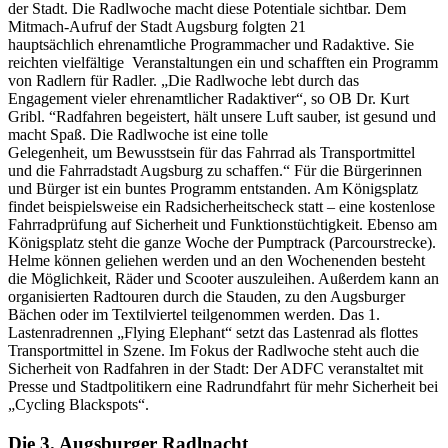
der Stadt. Die Radlwoche macht diese Potentiale sichtbar. Dem
Mitmach-Aufruf der Stadt Augsburg folgten 21
hauptsächlich ehrenamtliche Programmacher und Radaktive. Sie
reichten vielfältige Veranstaltungen ein und schafften ein Programm
von Radlern für Radler. „Die Radlwoche lebt durch das
Engagement vieler ehrenamtlicher Radaktiver“, so OB Dr. Kurt
Gribl. “Radfahren begeistert, hält unsere Luft sauber, ist gesund und
macht Spaß. Die Radlwoche ist eine tolle
Gelegenheit, um Bewusstsein für das Fahrrad als Transportmittel
und die Fahrradstadt Augsburg zu schaffen.“ Für die Bürgerinnen
und Bürger ist ein buntes Programm entstanden. Am Königsplatz
findet beispielsweise ein Radsicherheitscheck statt – eine kostenlose
Fahrradprüfung auf Sicherheit und Funktionstüchtigkeit. Ebenso am
Königsplatz steht die ganze Woche der Pumptrack (Parcourstrecke).
Helme können geliehen werden und an den Wochenenden besteht
die Möglichkeit, Räder und Scooter auszuleihen. Außerdem kann an
organisierten Radtouren durch die Stauden, zu den Augsburger
Bächen oder im Textilviertel teilgenommen werden. Das 1.
Lastenradrennen „Flying Elephant“ setzt das Lastenrad als flottes
Transportmittel in Szene. Im Fokus der Radlwoche steht auch die
Sicherheit von Radfahren in der Stadt: Der ADFC veranstaltet mit
Presse und Stadtpolitikern eine Radrundfahrt für mehr Sicherheit bei
„Cycling Blackspots“.
Die 3. Augsburger Radlnacht