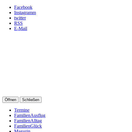
Facebook
Instagramm
twitter
RSS
E-Mail
Öffnen
Schließen
Termine
FamilienAusflug
FamilienAlltag
FamilienGlück
Magazin