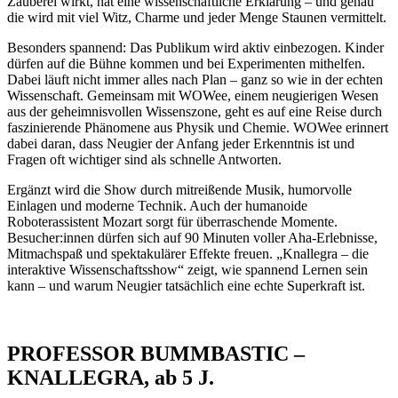
Zauberei wirkt, hat eine wissenschaftliche Erklärung – und genau
die wird mit viel Witz, Charme und jeder Menge Staunen vermittelt.
Besonders spannend: Das Publikum wird aktiv einbezogen. Kinder
dürfen auf die Bühne kommen und bei Experimenten mithelfen.
Dabei läuft nicht immer alles nach Plan – ganz so wie in der echten
Wissenschaft. Gemeinsam mit WOWee, einem neugierigen Wesen
aus der geheimnisvollen Wissenszone, geht es auf eine Reise durch
faszinierende Phänomene aus Physik und Chemie. WOWee erinnert
dabei daran, dass Neugier der Anfang jeder Erkenntnis ist und
Fragen oft wichtiger sind als schnelle Antworten.
Ergänzt wird die Show durch mitreißende Musik, humorvolle
Einlagen und moderne Technik. Auch der humanoide
Roboterassistent Mozart sorgt für überraschende Momente.
Besucher:innen dürfen sich auf 90 Minuten voller Aha-Erlebnisse,
Mitmachspaß und spektakulärer Effekte freuen. „Knallegra – die
interaktive Wissenschaftsshow“ zeigt, wie spannend Lernen sein
kann – und warum Neugier tatsächlich eine echte Superkraft ist.
PROFESSOR BUMMBASTIC –
KNALLEGRA, ab 5 J.