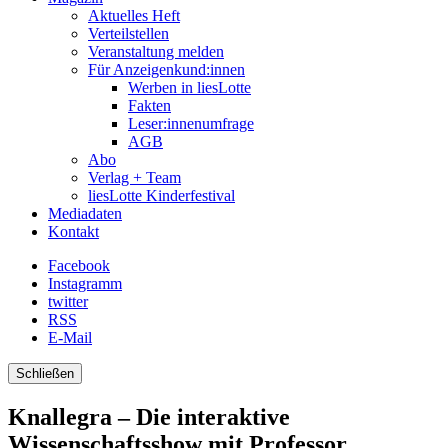
Aktuelles Heft
Verteilstellen
Veranstaltung melden
Für Anzeigenkund:innen
Werben in liesLotte
Fakten
Leser:innenumfrage
AGB
Abo
Verlag + Team
liesLotte Kinderfestival
Mediadaten
Kontakt
Facebook
Instagramm
twitter
RSS
E-Mail
Schließen
Knallegra – Die interaktive
Wissenschaftsshow mit Professor