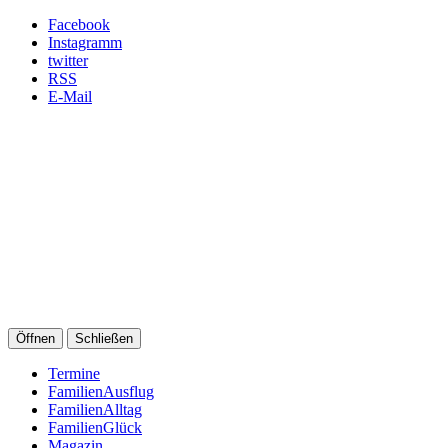
Facebook
Instagramm
twitter
RSS
E-Mail
Öffnen
Schließen
Termine
FamilienAusflug
FamilienAlltag
FamilienGlück
Magazin