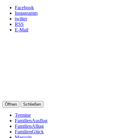
Facebook
Instagramm
twitter
RSS
E-Mail
Öffnen
Schließen
Termine
FamilienAusflug
FamilienAlltag
FamilienGlück
Magazin