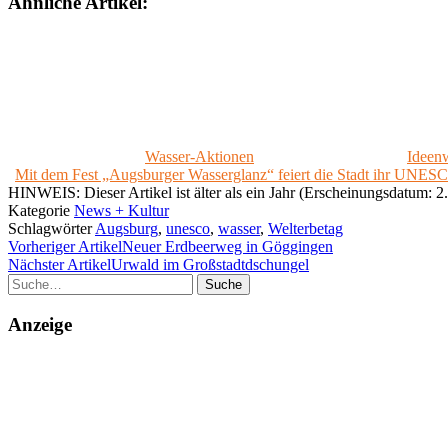
Ähnliche Artikel:
Wasser-Aktionen
Ideen
Mit dem Fest „Augsburger Wasserglanz“ feiert die Stadt ihr UNES
HINWEIS: Dieser Artikel ist älter als ein Jahr (Erscheinungsdatum: 2.
Kategorie
News + Kultur
Schlagwörter
Augsburg
,
unesco
,
wasser
,
Welterbetag
Vorheriger Artikel
Neuer Erdbeerweg in Göggingen
Nächster Artikel
Urwald im Großstadtdschungel
Suche
Anzeige