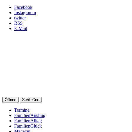
Facebook
Instagramm
twitter
RSS
E-Mail
Öffnen
Schließen
Termine
FamilienAusflug
FamilienAlltag
FamilienGlück
Magazin