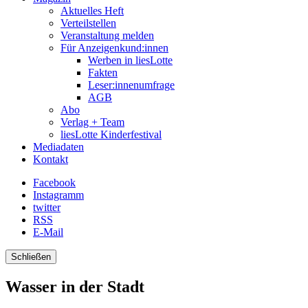
Aktuelles Heft
Verteilstellen
Veranstaltung melden
Für Anzeigenkund:innen
Werben in liesLotte
Fakten
Leser:innenumfrage
AGB
Abo
Verlag + Team
liesLotte Kinderfestival
Mediadaten
Kontakt
Facebook
Instagramm
twitter
RSS
E-Mail
Schließen
Wasser in der Stadt