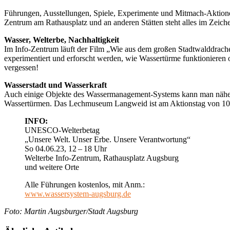
Führungen, Ausstellungen, Spiele, Experimente und Mitmach-Aktione
Zentrum am Rathausplatz und an anderen Stätten steht alles im Zeic
Wasser, Welterbe, Nachhaltigkeit
Im Info-Zentrum läuft der Film „Wie aus dem großen Stadtwalddrache
experimentiert und erforscht werden, wie Wassertürme funktionieren
vergessen!
Wasserstadt und Wasserkraft
Auch einige Objekte des Wassermanagement-Systems kann man näher 
Wassertürmen. Das Lechmuseum Langweid ist am Aktionstag von 10 bi
INFO:
UNESCO-Welterbetag
„Unsere Welt. Unser Erbe. Unsere Verantwortung“
So 04.06.23, 12 – 18 Uhr
Welterbe Info-Zentrum, Rathausplatz Augsburg
und weitere Orte
Alle Führungen kostenlos, mit Anm.:
www.wassersystem-augsburg.de
Foto: Martin Augsburger/Stadt Augsburg