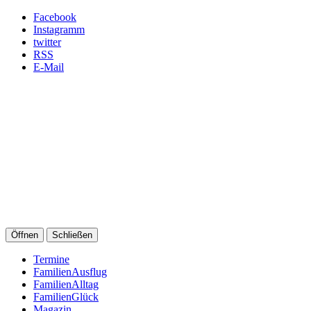
Facebook
Instagramm
twitter
RSS
E-Mail
Öffnen
Schließen
Termine
FamilienAusflug
FamilienAlltag
FamilienGlück
Magazin