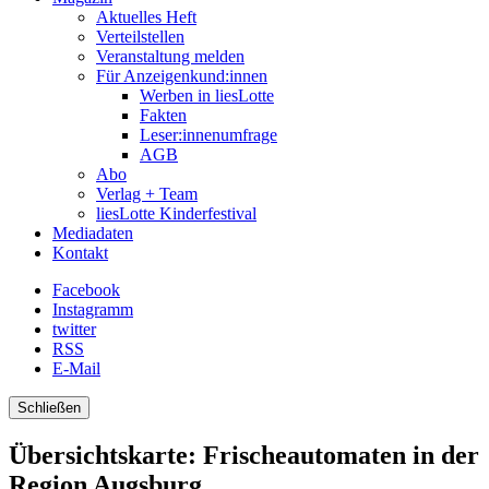
Aktuelles Heft
Verteilstellen
Veranstaltung melden
Für Anzeigenkund:innen
Werben in liesLotte
Fakten
Leser:innenumfrage
AGB
Abo
Verlag + Team
liesLotte Kinderfestival
Mediadaten
Kontakt
Facebook
Instagramm
twitter
RSS
E-Mail
Schließen
Übersichtskarte: Frischeautomaten in der
Region Augsburg